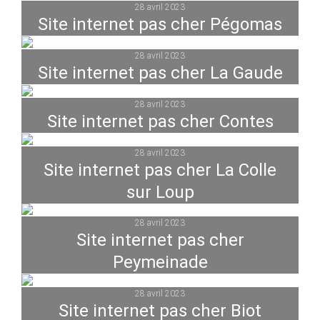
28 avril 2023
Site internet pas cher Pégomas
28 avril 2023
Site internet pas cher La Gaude
28 avril 2023
Site internet pas cher Contes
28 avril 2023
Site internet pas cher La Colle
sur Loup
28 avril 2023
Site internet pas cher
Peymeinade
28 avril 2023
Site internet pas cher Biot