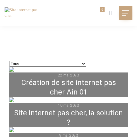
0
Tous
creation de site internet pas cher
site internet pas cher
22 mai 2023
Création de site internet pas
cher Ain 01
10 mai 2023
Site internet pas cher, la solution
?
9 mai 2023