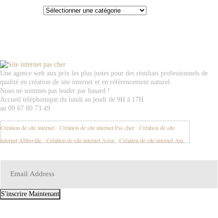
Catégories
Une agence web aux prix les plus justes pour des résultats professionnels de
qualité en création de site internet et en référencement naturel.
Nous ne sommes pas leader par hasard !
Accueil téléphonique du lundi au jeudi de 9H à 17H
au 09 67 80 73 49
Création de site internet
-
Création de site internet Pas cher
-
Création de site
internet Abbeville
-
Création de site internet Agen
-
Création de site internet Ain
01
-
Création de site internet Aisne 02
-
Création de site internet Aix en Provence
-
Création de site internet Aix les Bains
-
Création de site internet Ajaccio
-
Création de site internet Albertville
-
Création de site internet Albi
-
Création de
site internet Alençon
-
Création de site internet Alès
-
Création de site internet
S'inscrire Maintenant
Allier 03
-
Création de site internet Alpes de Haute Provence 04
-
Création de site
EMAIL:
contact@site-internet-pas-cher.fr
internet Alpes Maritimes 06
-
Création de site internet Alsace
-
Création de site