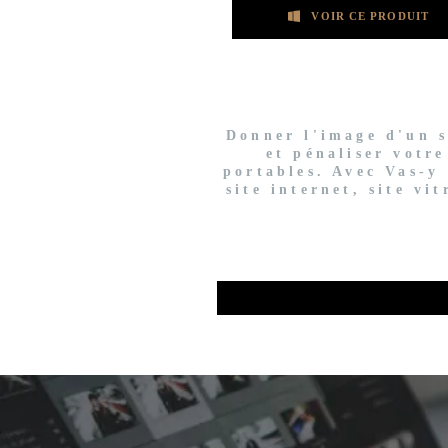
VOIR CE PRODUIT
Donner l'image d'un si
et pénaliser votre
portables. Avec Vas-y 
site internet, site vi