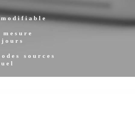
 modifiable
r mesure
 jours
codes sources
suel