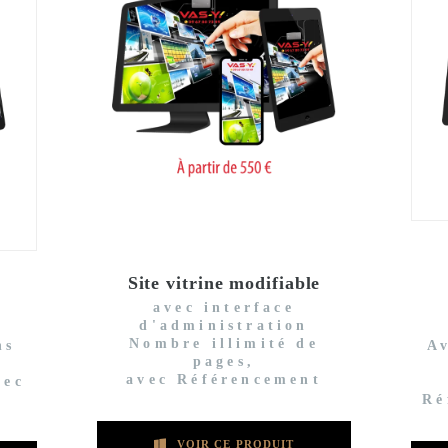
Site vitrine modifiable
avec interface
d'administration
Nombre illimité de
ns
A
pages,
avec Référencement
vec
Ré
VOIR CE PRODUIT