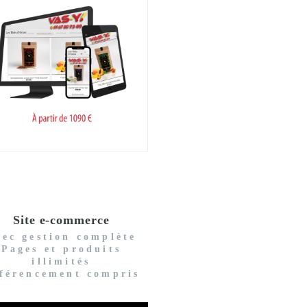
Site e-commerce
vec gestion complète
Pages et produits
illimités
férencement compris