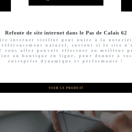
Refonte de site internet dans le Pas de Calais 62
te internet vieillot peut nuire à la notorié
 référencement naturel, surtout si le site n
! vous allez pouvoir effectuer au meilleur p
trine ou boutique en ligne, pour donner à vo
entreprise dynamique et performante !
VOIR CE PRODUIT