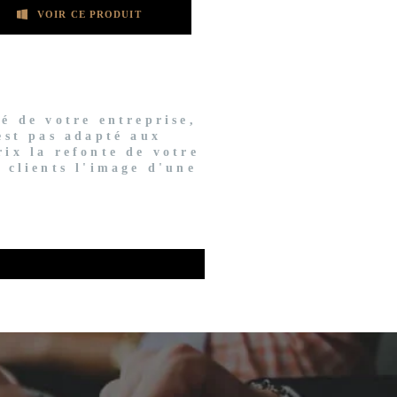
VOIR CE PRODUIT
té de votre entreprise,
'est pas adapté aux
rix la refonte de votre
s clients l'image d'une