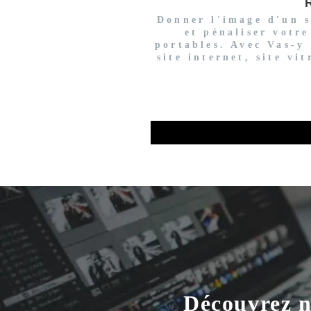
R
Donner l'image d'un si
et pénaliser votre
portables. Avec Vas-y 
site internet, site vi
Découvrez n