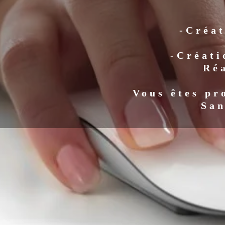
-Créat
-Créati
Ré
Vous êtes pr
San