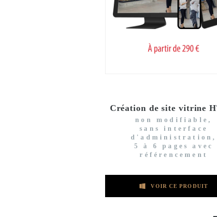
Création de site vitrine
non modifiable,
sans interface
d'administration,
5 à 6 pages avec
référencement
VOIR CE PRODUIT