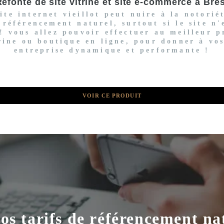
efonte de site vitrine et site e-commerce à Bre
te internet vieillot peut nuire à la notorié
 référencement naturel, surtout si le site n
! vous allez pouvoir effectuer au meilleur p
trine ou boutique en ligne, pour donner à vo
entreprise dynamique et performante !
VOIR CE PRODUIT
os tarifs de référencement nat