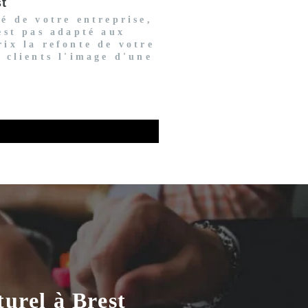
st
té de votre entreprise,
'est pas adapté aux
rix la refonte de votre
s clients l'image d'une
urel à Brest