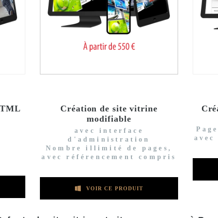
 HTML
Création de site vitrine
Cré
modifiable
Page
avec interface
avec
d'administration
Nombre illimité de pages,
avec référencement compris
VOIR CE PRODUIT