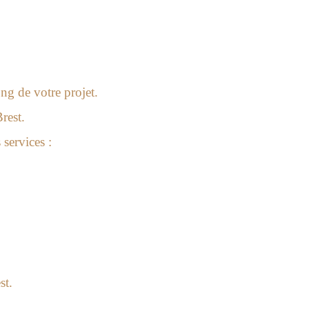
g de votre projet.
rest.
 services :
st.