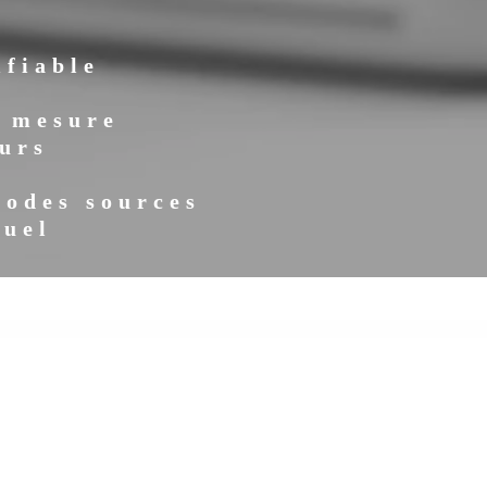
ifiable
r mesure
urs
codes sources
suel