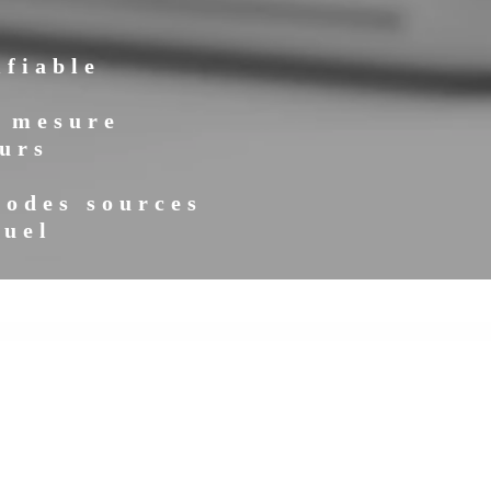
ifiable
r mesure
urs
codes sources
suel