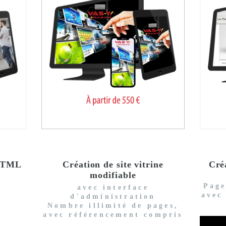
 HTML
Création de site vitrine
Cré
modifiable
Page
avec interface
avec
d'administration
Nombre illimité de pages,
avec référencement compris