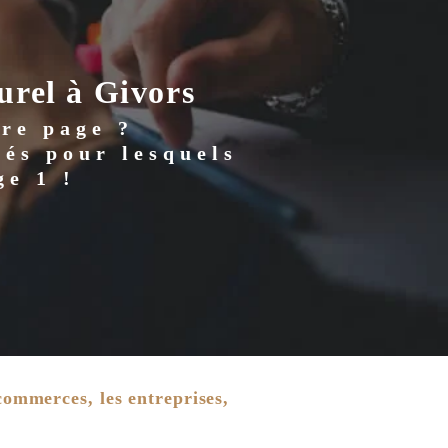
urel à Givors
ère page ?
és pour lesquels
ge 1 !
commerces, les entreprises,