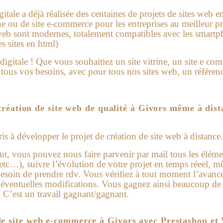
ale a déjà réalisée des centaines de projets de sites web en
ne ou de site e-commerce pour les entreprises au meilleur pr
s web sont modernes, totalement compatibles avec les smartp
s sites en html)
e digitale ! Que vous souhaitiez un site vitrine, un site e 
ous vos besoins, avec pour tous nos sites web, un référen
création de site web de qualité à Givors même à dist
 à développer le projet de création de site web à distance.
ut, vous pouvez nous faire parvenir par mail tous les élémen
 etc…), suivre l’évolution de votre projet en temps réeel,
 besoin de prendre rdv. Vous vérifiez à tout moment l’avan
ventuelles modifications. Vous gagnez ainsi beaucoup de t
. C’est un travail gagnant/gagnant.
de site web e-commerce à Givors avec Prestashop et