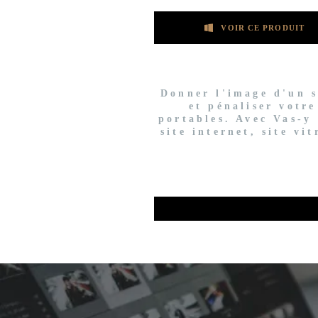
VOIR CE PRODUIT
Donner l'image d'un si
et pénaliser votre
portables. Avec Vas-y 
site internet, site vi