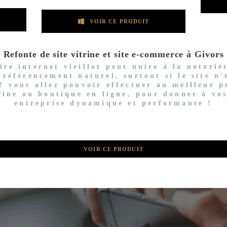
VOIR CE PRODUIT
Refonte de site vitrine et site e-commerce à Givors
te internet vieillot peut nuire à la notorié
 référencement naturel, surtout si le site n
! vous allez pouvoir effectuer au meilleur p
trine ou boutique en ligne, pour donner à vo
entreprise dynamique et performante !
VOIR CE PRODUIT