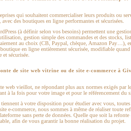
prises qui souhaitent commercialiser leurs produits ou ser
, avec des boutiques en ligne performantes et sécurisées.
rdPress (à définir selon vos besoins) permettent une gesti
’utilisation, gestion simple des commandes et des stocks, lis
 paiement au choix (CB, Paypal, chèque, Amazon Pay…), 
 boutique en ligne entièrement sécurisée, modifiable quand
e et sécurisée.
onte de site web vitrine ou de site e-commerce à Gi
ite web vieillot, ne répondant plus aux normes exigés par 
nt à la fois pour votre image et pour le référencement du si
iennent à votre disposition pour étudier avec vous, toutes l
u site e-commerce, nous sommes à même de réaliser toute refo
lateforme sans perte de données. Quelle que soit la refonte d
ble, afin de vous garantir la bonne réalisation du projet.