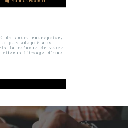
VOIR CE PRODUIT
té de votre entreprise,
'est pas adapté aux
rix la refonte de votre
s clients l'image d'une