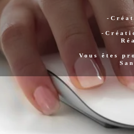
-Créat
-Créati
Ré
Vous êtes pr
San