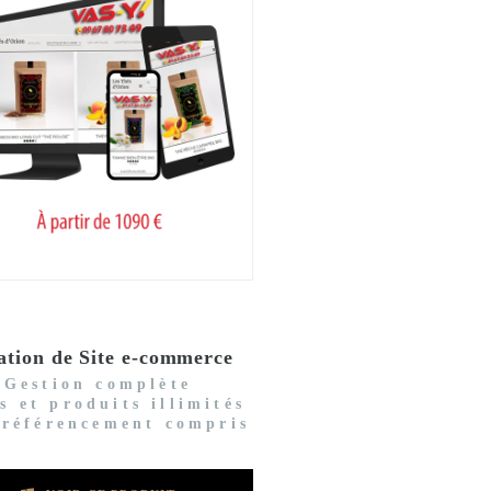
ation de Site e-commerce
Gestion complète
s et produits illimités
 référencement compris