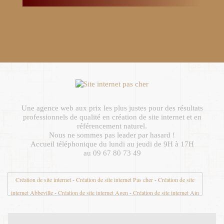
Une agence web aux prix les plus justes pour des résultats
professionnels de qualité en création de site internet et en
référencement naturel.
Nous ne sommes pas leader par hasard !
Accueil téléphonique du lundi au jeudi de 9H à 17H
au 09 67 80 73 49
Création de site internet
-
Création de site internet Pas cher
-
Création de site
internet Abbeville
-
Création de site internet Agen
-
Création de site internet Ain
01
-
Création de site internet Aisne 02
-
Création de site internet Aix en Provence
-
Création de site internet Aix les Bains
-
Création de site internet Ajaccio
-