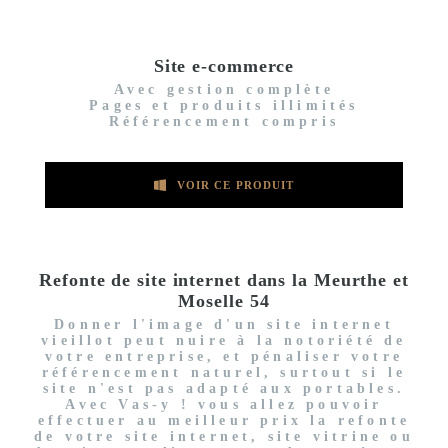
Site e-commerce
Avec gestion complète
Pages et produits illimités
Référencement compris
VOIR CE PRODUIT
Refonte de site internet dans la Meurthe et
Moselle 54
Donner l'image d'un site internet
vieillot peut nuire à la notoriété de
votre entreprise, et pénaliser votre
référencement naturel, surtout si le
site n'est pas adapté aux portables.
Avec Vas-y ! vous allez pouvoir
effectuer au meilleur prix la refonte
de votre site internet, site vitrine ou