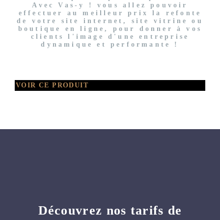
Avec Vas-y ! vous allez pouvoir
effectuer au meilleur prix la refonte
de votre site internet, site vitrine ou
boutique en ligne, pour donner à vos
clients l'image d'une entreprise
dynamique et performante !
VOIR CE PRODUIT
Découvrez nos tarifs de