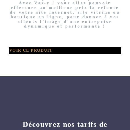
Avec Vas-y ! vous allez pouvoir
effectuer au meilleur prix la refonte
de votre site internet, site vitrine ou
boutique en ligne, pour donner à vos
clients l'image d'une entreprise
dynamique et performante !
VOIR CE PRODUIT
Découvrez nos tarifs de