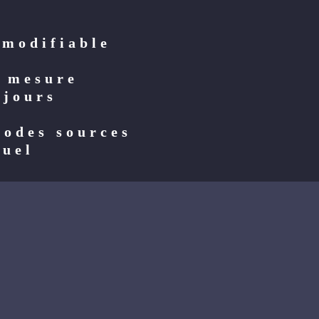
 modifiable
r mesure
 jours
codes sources
suel