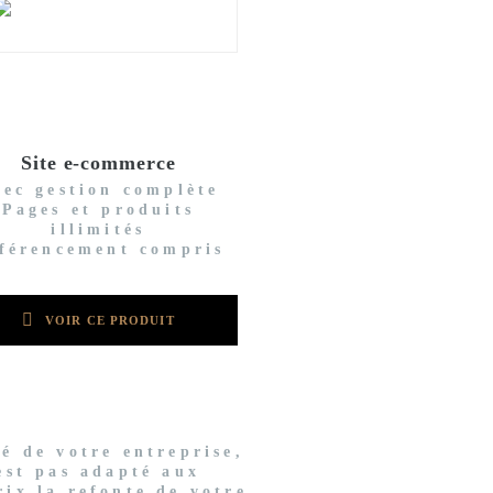
Site e-commerce
vec gestion complète
Pages et produits
illimités
férencement compris
VOIR CE PRODUIT
té de votre entreprise,
'est pas adapté aux
rix la refonte de votre