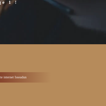
ge 1 !
te internet Issoudun