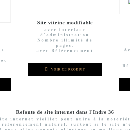
Site vitrine modifiable
avec interface
d'administration
Nombre illimité de
pages,
ns
A
avec Référencement
vec
Ré
VOIR CE PRODUIT
Refonte de site internet dans l'Indre 36
te internet vieillot peut nuire à la notorié
 référencement naturel, surtout si le site n
! vous allez pouvoir effectuer au meilleur p