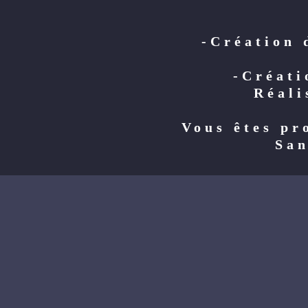
-Création 
-Créati
Réali
Vous êtes pr
San