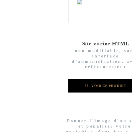
Site vitrine HTML
non modifiable, sa
interface
d'administration, a
référencement
VOIR CE PRODUIT
Donner l'image d'un si
et pénaliser votre
portables. Avec Vas-y 