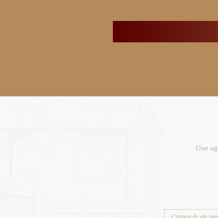
Une age
Création de site inte