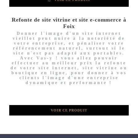
Refonte de site vitrine et site e-commerce à
Foix
Donner l'image d'un site internet
vieillot peut nuire à la notoriété de
votre entreprise, et pénaliser votre
référencement naturel, surtout si le
site n'est pas adapté aux portables.
Avec Vas-y ! vous allez pouvoir
effectuer au meilleur prix la refonte
de votre site internet, site vitrine ou
boutique en ligne, pour donner à vos
clients l'image d'une entreprise
dynamique et performante !
VOIR CE PRODUIT