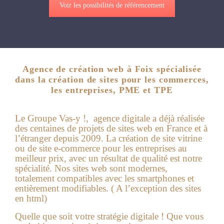
Voir les possibilités de référencement
Agence de création web à Foix spécialisée
dans la création de sites pour les commerces,
les entreprises, PME et TPE
Le Groupe Vas-y !, agence digitale a déjà réalisée
des centaines de projets de sites web en France et à
l’étranger depuis 2009. La création de site vitrine
ou de site e-commerce pour les entreprises au
meilleur prix, avec un résultat de qualité est notre
spécialité. Nos sites web sont modernes,
totalement compatibles avec les smartphones et
entièrement modifiables. ( A l’exception des sites
en html)
Quelle que soit votre stratégie digitale ! Que vous