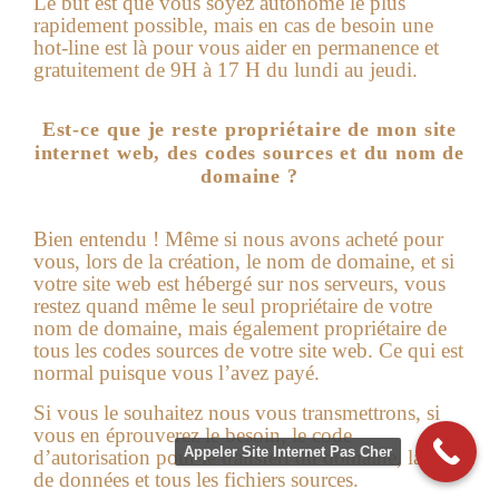
Le but est que vous soyez autonome le plus
rapidement possible, mais en cas de besoin une
hot-line est là pour vous aider en permanence et
gratuitement de 9H à 17 H du lundi au jeudi.
Est-ce que je reste propriétaire de mon site
internet web, des codes sources et du nom de
domaine ?
Bien entendu ! Même si nous avons acheté pour
vous, lors de la création, le nom de domaine, et si
votre
site web
est hébergé sur nos serveurs, vous
restez quand même le seul propriétaire de votre
nom de domaine, mais également propriétaire de
tous les codes sources de votre site web. Ce qui est
normal puisque vous l’avez payé.
Si vous le souhaitez nous vous transmettrons, si
vous en éprouverez le besoin, le code
Appeler Site Internet Pas Cher
d’autorisation pour le transfert du domaine, la base
de données et tous les fichiers sources.