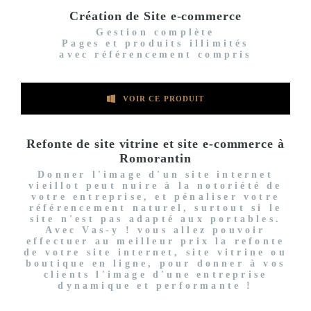
Création de Site e-commerce
Gestion complète
Pages et produits illimités
avec référencement compris
VOIR CE PRODUIT
Refonte de site vitrine et site e-commerce à
Romorantin
Donner l'image d'un site internet
vieillot peut nuire à la notoriété de
votre entreprise, et pénaliser votre
référencement naturel, surtout si le
site n'est pas adapté aux portables.
Avec Vas-y ! vous allez pouvoir
effectuer au meilleur prix la refonte
de votre site internet, site vitrine ou
boutique en ligne, pour donner à vos
clients l'image d'une entreprise
dynamique et performante !