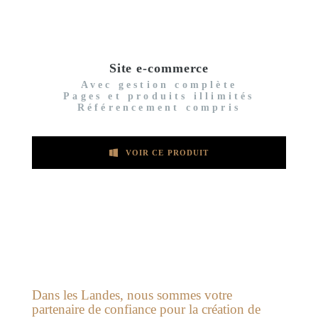
Site e-commerce
Avec gestion complète
Pages et produits illimités
Référencement compris
VOIR CE PRODUIT
Création de site internet en Nouvelle
Aquitaine
Dans les Landes, nous sommes votre
partenaire de confiance pour la création de