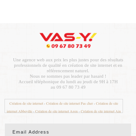
Une agence web aux prix les plus justes pour des résultats
professionnels de qualité en création de site internet et en
référencement naturel.
Nous ne sommes pas leader par hasard !
Accueil téléphonique du lundi au jeudi de 9H à 17H
au 09 67 80 73 49
Création de site internet
-
Création de site internet Pas cher
-
Création de site
internet Abbeville
-
Création de site internet Agen
-
Création de site internet Ain
01
-
Création de site internet Aisne 02
-
Création de site internet Aix en Provence
-
Création de site internet Aix les Bains
-
Création de site internet Ajaccio
-
Création de site internet Albertville
-
Création de site internet Albi
-
Création de