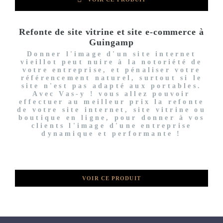
Refonte de site vitrine et site e-commerce à
Guingamp
Donner l'image d'un site internet
vieillot peut nuire à la notoriété de
votre entreprise, et pénaliser votre
référencement naturel, surtout si le
site n'est pas adapté aux portables.
Avec Vas-y ! vous allez pouvoir
effectuer au meilleur prix la refonte
de votre site internet, site vitrine ou
boutique en ligne, pour donner à vos
clients l'image d'une entreprise
dynamique et performante !
VOIR CE PRODUIT