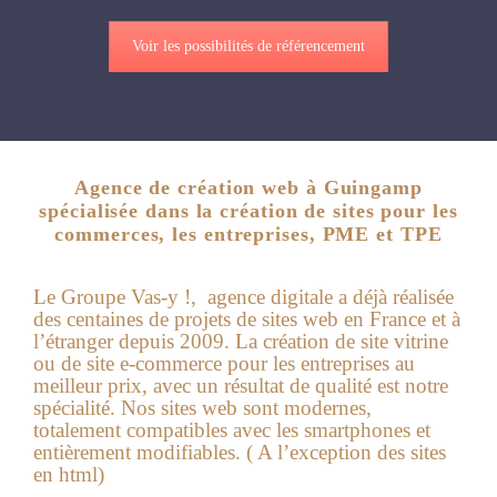
Voir les possibilités de référencement
Agence de création web à Guingamp
spécialisée dans la création de sites pour les
commerces, les entreprises, PME et TPE
Le Groupe Vas-y !, agence digitale a déjà réalisée
des centaines de projets de sites web en France et à
l’étranger depuis 2009. La création de site vitrine
ou de site e-commerce pour les entreprises au
meilleur prix, avec un résultat de qualité est notre
spécialité. Nos sites web sont modernes,
totalement compatibles avec les smartphones et
entièrement modifiables. ( A l’exception des sites
en html)