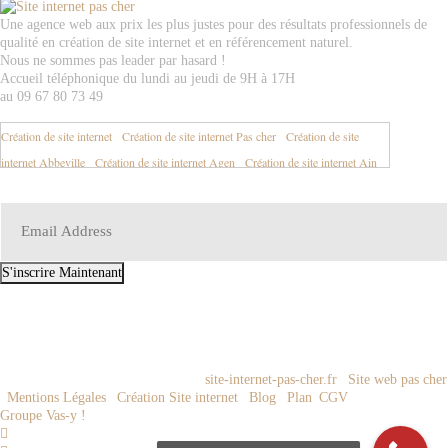
Une agence web aux prix les plus justes pour des résultats professionnels de
qualité en création de site internet et en référencement naturel.
Nous ne sommes pas leader par hasard !
Accueil téléphonique du lundi au jeudi de 9H à 17H
au 09 67 80 73 49
Création de site internet
-
Création de site internet Pas cher
-
Création de site
internet Abbeville
-
Création de site internet Agen
-
Création de site internet Ain
01
-
Création de site internet Aisne 02
-
Création de site internet Aix en Provence
-
Création de site internet Aix les Bains
-
Création de site internet Ajaccio
-
Création de site internet Albertville
-
Création de site internet Albi
-
Création de
site internet Alençon
-
Création de site internet Alès
-
Création de site internet
S'inscrire Maintenant
Allier 03
-
Création de site internet Alpes de Haute Provence 04
-
Création de site
EMAIL:
contact@site-internet-pas-cher.fr
internet Alpes Maritimes 06
-
Création de site internet Alsace
-
Création de site
internet Ambazac
-
Création de site internet Ambert
-
Création de site internet
Amiens
-
Création de site internet Angers
-
Création de site internet Anglet
-
© 2009-2023 Tous droits réservés -
site-internet-pas-cher.fr
|
Site web pas cher
Création de site internet Angoulême
-
Création de site internet Annecy
-
Création
|
Mentions Légales
|
Création Site internet
|
Blog
|
Plan
|
CGV
| Réalisation
Groupe Vas-y !
de site internet Annemasse
-
Création de site internet Antibes
-
Création de site
internet Arcachon
-
Création de site internet Ardèche 07
-
Création de site internet