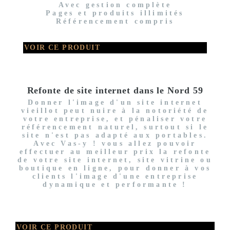
Avec gestion complète
Pages et produits illimités
Référencement compris
VOIR CE PRODUIT
Refonte de site internet dans le Nord 59
Donner l'image d'un site internet
vieillot peut nuire à la notoriété de
votre entreprise, et pénaliser votre
référencement naturel, surtout si le
site n'est pas adapté aux portables.
Avec Vas-y ! vous allez pouvoir
effectuer au meilleur prix la refonte
de votre site internet, site vitrine ou
boutique en ligne, pour donner à vos
clients l'image d'une entreprise
dynamique et performante !
VOIR CE PRODUIT