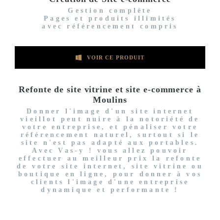
Gestion complète
Pages et produits illimités
avec référencement compris
VOIR CE PRODUIT
Refonte de site vitrine et site e-commerce à
Moulins
Donner l'image d'un site internet
vieillot peut nuire à la notoriété de
votre entreprise, et pénaliser votre
référencement naturel, surtout si le
site n'est pas adapté aux portables.
Avec Vas-y ! vous allez pouvoir
effectuer au meilleur prix la refonte
de votre site internet, site vitrine ou
boutique en ligne, pour donner à vos
clients l'image d'une entreprise
dynamique et performante !