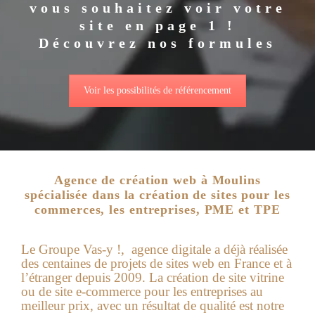
vous souhaitez voir votre
site en page 1 !
Découvrez nos formules
Voir les possibilités de référencement
Agence de création web à Moulins
spécialisée dans la création de sites pour les
commerces, les entreprises, PME et TPE
Le Groupe Vas-y !, agence digitale a déjà réalisée
des centaines de projets de sites web en France et à
l’étranger depuis 2009. La création de site vitrine
ou de site e-commerce pour les entreprises au
meilleur prix, avec un résultat de qualité est notre