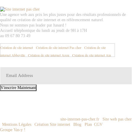
Une agence web aux prix les plus justes pour des résultats professionnels de
qualité en création de site internet et en référencement naturel.
Nous ne sommes pas leader par hasard !
Accueil téléphonique du lundi au jeudi de 9H à 17H
au 09 67 80 73 49
Création de site internet
-
Création de site internet Pas cher
-
Création de site
internet Abbeville
-
Création de site internet Agen
-
Création de site internet Ain
01
-
Création de site internet Aisne 02
-
Création de site internet Aix en Provence
-
Création de site internet Aix les Bains
-
Création de site internet Ajaccio
-
Création de site internet Albertville
-
Création de site internet Albi
-
Création de
site internet Alençon
-
Création de site internet Alès
-
Création de site internet
S'inscrire Maintenant
Allier 03
-
Création de site internet Alpes de Haute Provence 04
-
Création de site
EMAIL:
contact@site-internet-pas-cher.fr
internet Alpes Maritimes 06
-
Création de site internet Alsace
-
Création de site
internet Ambazac
-
Création de site internet Ambert
-
Création de site internet
Amiens
-
Création de site internet Angers
-
Création de site internet Anglet
-
© 2009-2023 Tous droits réservés -
site-internet-pas-cher.fr
|
Site web pas cher
Création de site internet Angoulême
-
Création de site internet Annecy
-
Création
|
Mentions Légales
|
Création Site internet
|
Blog
|
Plan
|
CGV
| Réalisation
Groupe Vas-y !
de site internet Annemasse
-
Création de site internet Antibes
-
Création de site