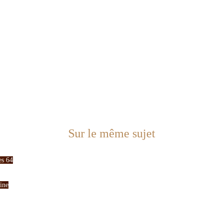
Sur le même sujet
es 64
aine