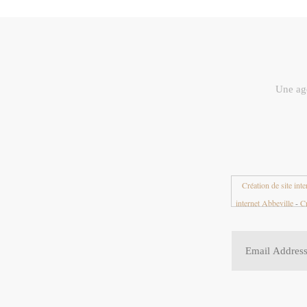
Une age
Création de site inte
internet Abbeville
-
Cr
01
-
Création de site i
-
Création de site i
Création de site intern
site internet Alençon
Allier 03
-
Création de