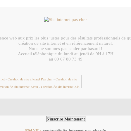
nce web aux prix les plus justes pour des résultats professionnels de qu
création de site internet et en référencement naturel.
Nous ne sommes pas leader par hasard !
Accueil téléphonique du lundi au jeudi de 9H à 17H
au 09 67 80 73 49
rnet
-
Création de site internet Pas cher
-
Création de site
éation de site internet Agen
-
Création de site internet Ain
nternet Aisne 02
-
Création de site internet Aix en Provence
nternet Aix les Bains
-
Création de site internet Ajaccio
-
et Albertville
-
Création de site internet Albi
-
Création de
-
Création de site internet Alès
-
Création de site internet
S'inscrire Maintenant
 site internet Alpes de Haute Provence 04
-
Création de site
EMAIL:
contact@site-internet-pas-cher.fr