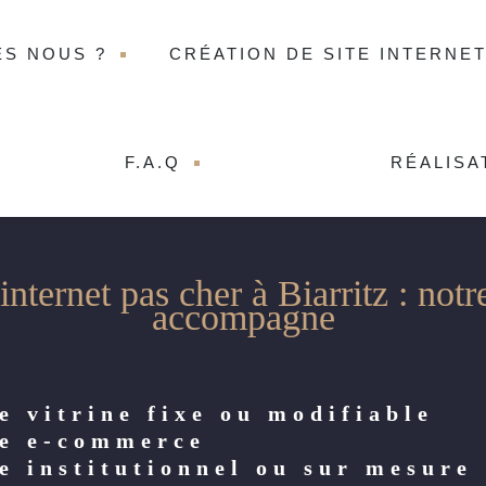
ES NOUS ?
CRÉATION DE SITE INTERNE
F.A.Q
RÉALISA
 internet pas cher à Biarritz : not
accompagne
e vitrine fixe ou modifiable
te e-commerce
te institutionnel ou sur mesure