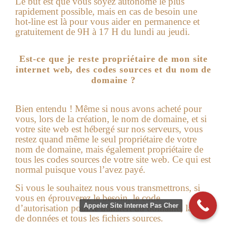
Le but est que vous soyez autonome le plus
rapidement possible, mais en cas de besoin une
hot-line est là pour vous aider en permanence et
gratuitement de 9H à 17 H du lundi au jeudi.
Est-ce que je reste propriétaire de mon site
internet web, des codes sources et du nom de
domaine ?
Bien entendu ! Même si nous avons acheté pour
vous, lors de la création, le nom de domaine, et si
votre
site web
est hébergé sur nos serveurs, vous
restez quand même le seul propriétaire de votre
nom de domaine, mais également propriétaire de
tous les codes sources de votre site web. Ce qui est
normal puisque vous l’avez payé.
Si vous le souhaitez nous vous transmettrons, si
vous en éprouverez le besoin, le code
Appeler Site Internet Pas Cher
d’autorisation pour le transfert du domaine, la base
de données et tous les fichiers sources.