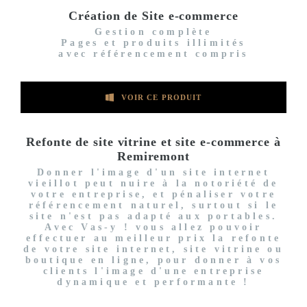
Création de Site e-commerce
Gestion complète
Pages et produits illimités
avec référencement compris
VOIR CE PRODUIT
Refonte de site vitrine et site e-commerce à
Remiremont
Donner l'image d'un site internet
vieillot peut nuire à la notoriété de
votre entreprise, et pénaliser votre
référencement naturel, surtout si le
site n'est pas adapté aux portables.
Avec Vas-y ! vous allez pouvoir
effectuer au meilleur prix la refonte
de votre site internet, site vitrine ou
boutique en ligne, pour donner à vos
clients l'image d'une entreprise
dynamique et performante !