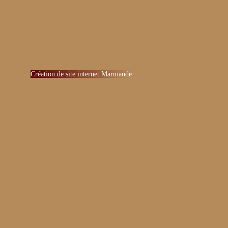
accompagner dans toutes les étapes de
votre projet.
Création de site internet personnalisé à
Marmande : simple, rapide et efficace.
Création de site internet Marmande
Chez Site-Internet-Pas-Cher, créons des
sites internet pas chers à Villeneuve-sur-
Lot et ses environs.
Forts de notre expérience, nous vous
accompagnons dans la conception d’un
site web professionnel et efficace, adapté à
vos besoins et à votre budget.