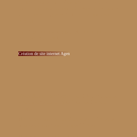
Grâce à notre connaissance du marché
local, nous vous aidons à développer votre
visibilité en ligne et à attirer de nouveaux
clients.
Confiez-nous votre projet, nous nous
occupons de tout !
Création de site internet Agen
Vous êtes un professionnel à Marmande et
vous souhaitez un site internet à votre
image ?
Nous concevons des sites web uniques et
adaptés à vos besoins spécifiques.
Notre équipe est à votre écoute pour vous