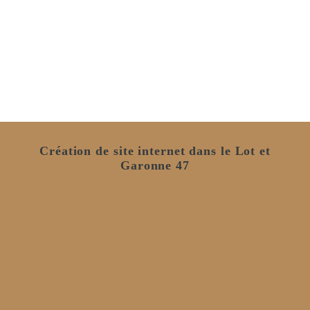
Création de site internet dans le Lot et
Garonne 47
Nous sommes votre agence web de
confiance à Agen.
Experts en création de sites internet sur-
mesure, nous vous offrons des solutions
digitales efficaces et abordables.