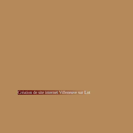
Que vous soyez un artisan, un
commerçant ou une entreprise, nous vous
proposons des solutions personnalisées
pour booster votre visibilité en ligne.
De la création de site vitrine à la mise en
place d’une boutique en ligne, nous
maîtrisons toutes les étapes de la création
de votre projet web.
Faites confiance à notre équipe de
professionnels pour vous offrir un site
internet performant et optimisé pour le
référencement naturel.
Création de site internet Villeneuve sur Lot