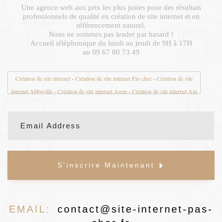
Une agence web aux prix les plus justes pour des résultats
professionnels de qualité en création de site internet et en
référencement naturel.
Nous ne sommes pas leader par hasard !
Accueil téléphonique du lundi au jeudi de 9H à 17H
au 09 67 80 73 49
Création de site internet
-
Création de site internet Pas cher
-
Création de site
internet Abbeville
-
Création de site internet Agen
-
Création de site internet Ain
01
-
Création de site internet Aisne 02
-
Création de site internet Aix en Provence
-
Création de site internet Aix les Bains
-
Création de site internet Ajaccio
-
Création de site internet Albertville
-
Création de site internet Albi
-
Création de
site internet Alençon
-
Création de site internet Alès
-
Création de site internet
Allier 03
-
Création de site internet Alpes de Haute Provence 04
-
Création de site
S'inscrire Maintenant
internet Alpes Maritimes 06
-
Création de site internet Alsace
-
Création de site
internet Ambazac
-
Création de site internet Ambert
-
Création de site internet
Amiens
-
Création de site internet Angers
-
Création de site internet Anglet
-
Création de site internet Angoulême
-
Création de site internet Annecy
-
Création
EMAIL:
contact@site-internet-pas-
de site internet Annemasse
-
Création de site internet Antibes
-
Création de site