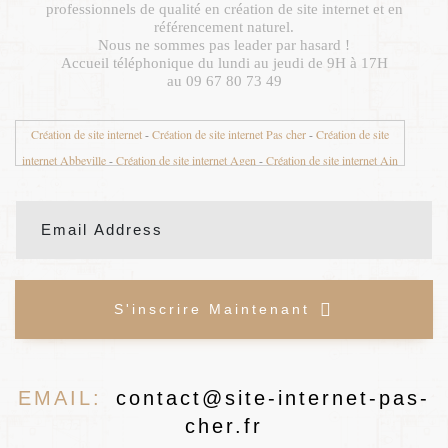
professionnels de qualité en création de site internet et en
référencement naturel.
Nous ne sommes pas leader par hasard !
Accueil téléphonique du lundi au jeudi de 9H à 17H
au 09 67 80 73 49
Création de site internet
-
Création de site internet Pas cher
-
Création de site
internet Abbeville
-
Création de site internet Agen
-
Création de site internet Ain
01
-
Création de site internet Aisne 02
-
Création de site internet Aix en Provence
-
Création de site internet Aix les Bains
-
Création de site internet Ajaccio
-
Création de site internet Albertville
-
Création de site internet Albi
-
Création de
site internet Alençon
-
Création de site internet Alès
-
Création de site internet
Allier 03
-
Création de site internet Alpes de Haute Provence 04
-
Création de site
S'inscrire Maintenant
internet Alpes Maritimes 06
-
Création de site internet Alsace
-
Création de site
internet Ambazac
-
Création de site internet Ambert
-
Création de site internet
Amiens
-
Création de site internet Angers
-
Création de site internet Anglet
-
Création de site internet Angoulême
-
Création de site internet Annecy
-
Création
EMAIL:
contact@site-internet-pas-
de site internet Annemasse
-
Création de site internet Antibes
-
Création de site
cher.fr
internet Arcachon
-
Création de site internet Ardèche 07
-
Création de site internet