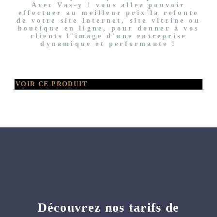
Avec Vas-y ! vous allez pouvoir
effectuer au meilleur prix la refonte
de votre site internet, site vitrine ou
boutique en ligne, pour donner à vos
clients l'image d'une entreprise
dynamique et performante !
VOIR CE PRODUIT
Découvrez nos tarifs de