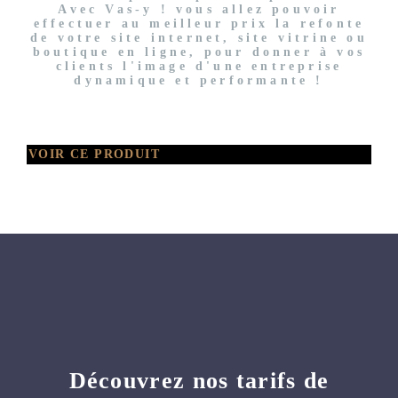
Avec Vas-y ! vous allez pouvoir
effectuer au meilleur prix la refonte
de votre site internet, site vitrine ou
boutique en ligne, pour donner à vos
clients l'image d'une entreprise
dynamique et performante !
VOIR CE PRODUIT
Découvrez nos tarifs de