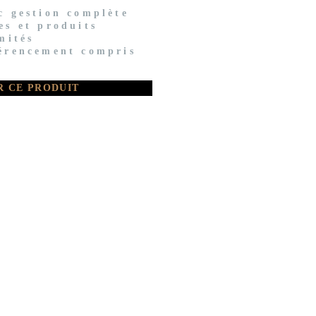
c gestion complète
es et produits
imités
érencement compris
R CE PRODUIT