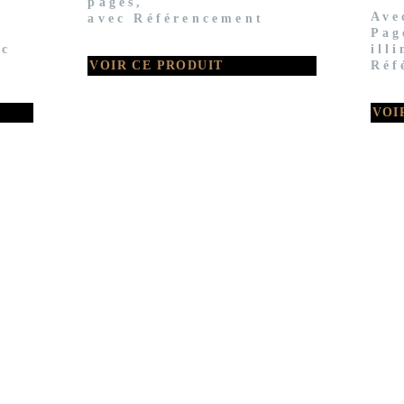
pages,
Ave
avec Référencement
Pag
ec
ill
VOIR CE PRODUIT
Réf
VOI