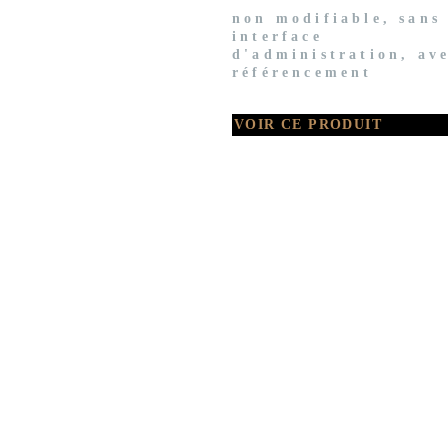
non modifiable, sans
interface
d'administration, av
référencement
VOIR CE PRODUIT