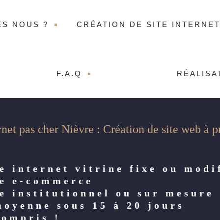
ES NOUS ?
CRÉATION DE SITE INTERNE
F.A.Q
RÉALISA
rnet pas cher Nièvre : Création de site web à p
e internet vitrine fixe ou modi
te e-commerce
te institutionnel ou sur mesure
moyenne sous 15 à 20 jours
compris !