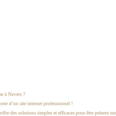
ans la Nièvre 58
ise à Nevers ?
ter d’un site internet professionnel !
ffre des solutions simples et efficaces pour être présent su