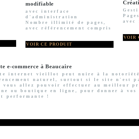
Créat
modifiable
Gest
avec interface
Pages
d'administration
avec
Nombre illimité de pages,
avec référencement compris
VOIR 
VOIR CE PRODUIT
 site e-commerce à Beaucaire
e internet vieillot peut nuire à la notoriét
rencement naturel, surtout si le site n'est 
! vous allez pouvoir effectuer au meilleur pr
rine ou boutique en ligne, pour donner à vos
et performante !