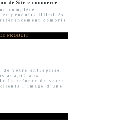
ion de Site e-commerce
ion complète
 et produits illimités
 référencement compris
CE PRODUIT
é de votre entreprise,
pas adapté aux
ix la refonte de votre
 clients l'image d'une