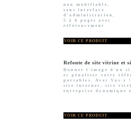
non modifiable,
sans interface
d'administration,
5 à 6 pages avec
référencement
VOIR CE PRODUIT
Refonte de site vitrine et
Donner l'image d'un sit
et pénaliser votre réfé
portables. Avec Vas-y 
site internet, site vit
entreprise dynamique 
VOIR CE PRODUIT