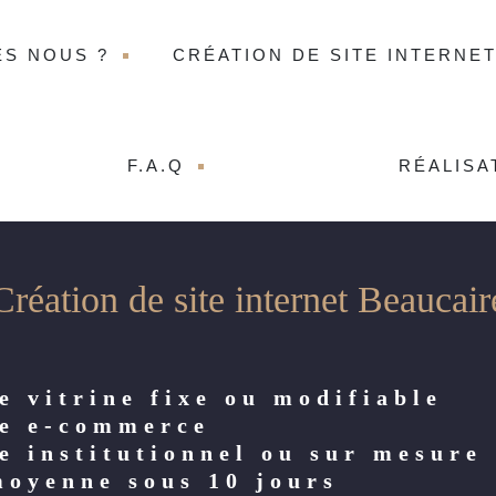
ES NOUS ?
CRÉATION DE SITE INTERNE
F.A.Q
RÉALISA
Création de site internet Beaucair
e vitrine fixe ou modifiable
te e-commerce
te institutionnel ou sur mesure
moyenne sous 10 jours