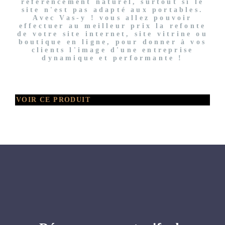
référencement naturel, surtout si le
site n'est pas adapté aux portables.
Avec Vas-y ! vous allez pouvoir
effectuer au meilleur prix la refonte
de votre site internet, site vitrine ou
boutique en ligne, pour donner à vos
clients l'image d'une entreprise
dynamique et performante !
VOIR CE PRODUIT