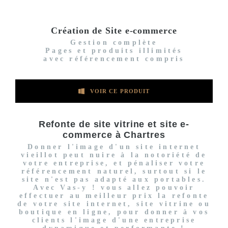
Création de Site e-commerce
Gestion complète
Pages et produits illimités
avec référencement compris
VOIR CE PRODUIT
Refonte de site vitrine et site e-
commerce à Chartres
Donner l'image d'un site internet
vieillot peut nuire à la notoriété de
votre entreprise, et pénaliser votre
référencement naturel, surtout si le
site n'est pas adapté aux portables.
Avec Vas-y ! vous allez pouvoir
effectuer au meilleur prix la refonte
de votre site internet, site vitrine ou
boutique en ligne, pour donner à vos
clients l'image d'une entreprise