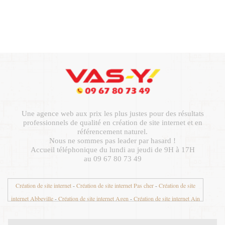
Une agence web aux prix les plus justes pour des résultats
professionnels de qualité en création de site internet et en
référencement naturel.
Nous ne sommes pas leader par hasard !
Accueil téléphonique du lundi au jeudi de 9H à 17H
au 09 67 80 73 49
Création de site internet
-
Création de site internet Pas cher
-
Création de site
internet Abbeville
-
Création de site internet Agen
-
Création de site internet Ain
01
-
Création de site internet Aisne 02
-
Création de site internet Aix en Provence
-
Création de site internet Aix les Bains
-
Création de site internet Ajaccio
-