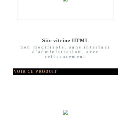
Site vitrine HTML
non modifiable, sans interface
d'administration, avec
référencement
VOIR CE PRODUIT