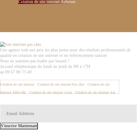
Création de site internet Aubenas
Une agence web aux prix les plus justes pour des résultats professionnels de
qualité en création de site internet et en référencement naturel.
Nous ne sommes pas leader par hasard !
Accueil téléphonique du lundi au jeudi de 9H à 17H
au 09 67 80 73 49
Création de site internet
-
Création de site internet Pas cher
-
Création de site
internet Abbeville
-
Création de site internet Agen
-
Création de site internet Ain
01
-
Création de site internet Aisne 02
-
Création de site internet Aix en Provence
-
Création de site internet Aix les Bains
-
Création de site internet Ajaccio
-
Création de site internet Albertville
-
Création de site internet Albi
-
Création de
site internet Alençon
-
Création de site internet Alès
-
Création de site internet
S'inscrire Maintenant
Allier 03
-
Création de site internet Alpes de Haute Provence 04
-
Création de site