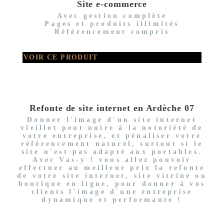
Site e-commerce
Avec gestion complète
Pages et produits illimités
Référencement compris
VOIR CE PRODUIT
Refonte de site internet en Ardèche 07
Donner l'image d'un site internet
vieillot peut nuire à la notoriété de
votre entreprise, et pénaliser votre
référencement naturel, surtout si le
site n'est pas adapté aux portables.
Avec Vas-y ! vous allez pouvoir
effectuer au meilleur prix la refonte
de votre site internet, site vitrine ou
boutique en ligne, pour donner à vos
clients l'image d'une entreprise
dynamique et performante !