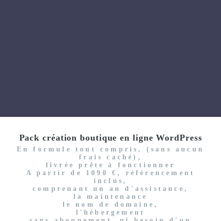
Pack création boutique en ligne WordPress
En formule tout compris, (sans aucun
frais caché),
livrée prête à fonctionner
A partir de 1090 €, référencement
inclus,
comprenant un an d'assistance,
la maintenance
le nom de domaine,
l'hébergement
sans abonnement, ni besoin d'un