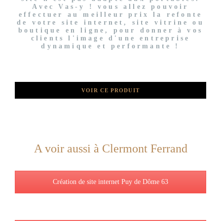
Avec Vas-y ! vous allez pouvoir
effectuer au meilleur prix la refonte
de votre site internet, site vitrine ou
boutique en ligne, pour donner à vos
clients l'image d'une entreprise
dynamique et performante !
VOIR CE PRODUIT
A voir aussi à Clermont Ferrand
Création de site internet Puy de Dôme 63