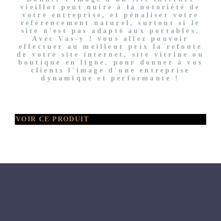
vieillot peut nuire à la notoriété de
votre entreprise, et pénaliser votre
référencement naturel, surtout si le
site n'est pas adapté aux portables.
Avec Vas-y ! vous allez pouvoir
effectuer au meilleur prix la refonte
de votre site internet, site vitrine ou
boutique en ligne, pour donner à vos
clients l'image d'une entreprise
dynamique et performante !
VOIR CE PRODUIT