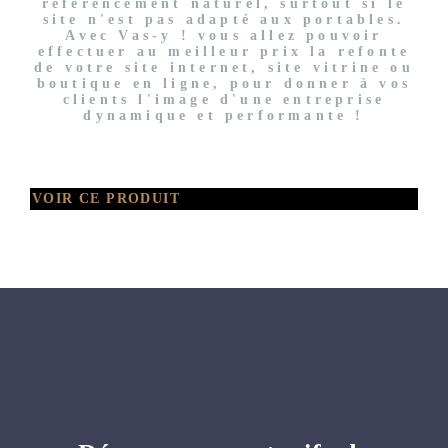
référencement naturel, surtout si le
site n'est pas adapté aux portables.
Avec Vas-y ! vous allez pouvoir
effectuer au meilleur prix la refonte
de votre site internet, site vitrine ou
boutique en ligne, pour donner à vos
clients l'image d'une entreprise
dynamique et performante !
VOIR CE PRODUIT