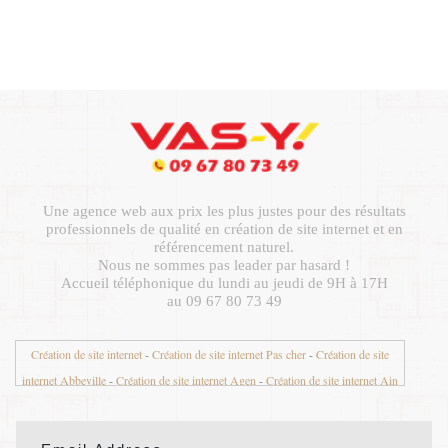
Une agence web aux prix les plus justes pour des résultats
professionnels de qualité en création de site internet et en
référencement naturel.
Nous ne sommes pas leader par hasard !
Accueil téléphonique du lundi au jeudi de 9H à 17H
au 09 67 80 73 49
Création de site internet
-
Création de site internet Pas cher
-
Création de site
internet Abbeville
-
Création de site internet Agen
-
Création de site internet Ain
01
-
Création de site internet Aisne 02
-
Création de site internet Aix en Provence
-
Création de site internet Aix les Bains
-
Création de site internet Ajaccio
-