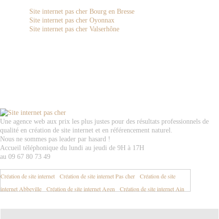
Site internet pas cher Bourg en Bresse
Site internet pas cher Oyonnax
Site internet pas cher Valserhône
Une agence web aux prix les plus justes pour des résultats professionnels de
qualité en création de site internet et en référencement naturel.
Nous ne sommes pas leader par hasard !
Accueil téléphonique du lundi au jeudi de 9H à 17H
au 09 67 80 73 49
Création de site internet
-
Création de site internet Pas cher
-
Création de site
internet Abbeville
-
Création de site internet Agen
-
Création de site internet Ain
01
-
Création de site internet Aisne 02
-
Création de site internet Aix en Provence
-
Création de site internet Aix les Bains
-
Création de site internet Ajaccio
-