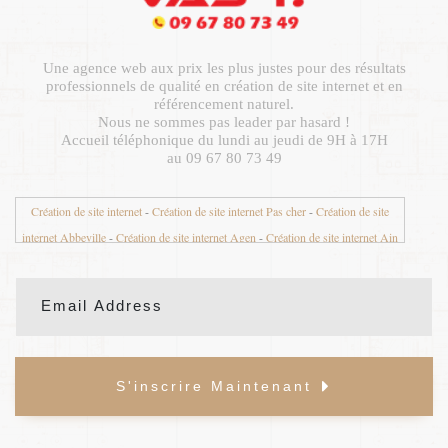
Une agence web aux prix les plus justes pour des résultats
professionnels de qualité en création de site internet et en
référencement naturel.
Nous ne sommes pas leader par hasard !
Accueil téléphonique du lundi au jeudi de 9H à 17H
au 09 67 80 73 49
Création de site internet
-
Création de site internet Pas cher
-
Création de site
internet Abbeville
-
Création de site internet Agen
-
Création de site internet Ain
01
-
Création de site internet Aisne 02
-
Création de site internet Aix en Provence
-
Création de site internet Aix les Bains
-
Création de site internet Ajaccio
-
Création de site internet Albertville
-
Création de site internet Albi
-
Création de
site internet Alençon
-
Création de site internet Alès
-
Création de site internet
Allier 03
-
Création de site internet Alpes de Haute Provence 04
-
Création de site
S'inscrire Maintenant
internet Alpes Maritimes 06
-
Création de site internet Alsace
-
Création de site
internet Ambazac
-
Création de site internet Ambert
-
Création de site internet
Amiens
-
Création de site internet Angers
-
Création de site internet Anglet
-