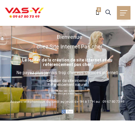
0
Bienvenue
chez Site Internet Pas cher
Le leader de la création de site internet et du
référencement pas cher
Ne payez plus jamais trop cher vos services internet
Création de site internet
Référencement naturel
Besoin d'une aide ou d'un conseil ?
N'hésitez pas à nous appeler
Accueil téléphonique du lundi au jeudi de 9H à 17 H au : 09 67 80 73 49