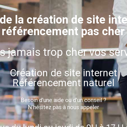
de la création de site int
référencement pas cher
s jamais trop cher vos serv
Création de site internet
Référencement naturel
Besoin d'une aide ou d'un conseil ?
N'hésitez pas à nous appeler