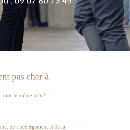
au : 09 67 80 73 49
nt pas cher à
, pour le même prix !
ne, de l’hébergement et de la