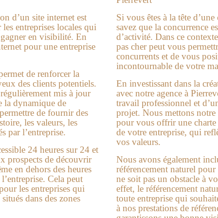
on d’un site internet est
Si vous êtes à la tête d’une
es entreprises locales qui
savez que la concurrence es
gagner en visibilité. En
d’activité. Dans ce contexte
internet pour une entreprise
pas cher
peut vous permett
concurrents et de vous pos
incontournable de votre ma
permet de renforcer la
yeux des clients potentiels.
En investissant dans la créa
 régulièrement mis à jour
avec notre agence à
Pierrev
de la dynamique de
travail professionnel et d’u
 permettre de fournir des
projet. Nous mettons notre 
toire, les valeurs, les
pour vous offrir une chart
s par l’entreprise.
de votre entreprise, qui refl
vos valeurs.
cessible 24 heures sur 24 et
ux prospects de découvrir
Nous avons également inclu
ême en dehors des heures
référencement naturel pour q
l’entreprise. Cela peut
ne soit pas un obstacle à vo
 pour les entreprises qui
effet, le référencement natu
s situés dans des zones
toute entreprise qui souhait
à nos prestations de référ
garantissons une bonne visi