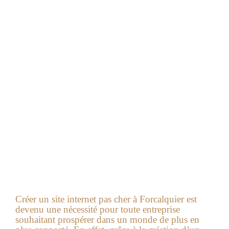
Site internet pas cher à
Forcalquier
et
référencement
pas cher à Forcalquier
La création de votre site internet professionnel
référencé en page 1 des moteurs, pour le même
prix !
SITE VITRINE ET BOUTIQUE EN LIGNE
Nous vous livrons un site internet prêt à
fonctionner.
Nous nous occupons de la rédaction des contenus,
de la mise en page, du nom de domaine, de
l’hébergement et de la maintenance, ou de
l’intégration sur votre serveur.
Créer un
site internet pas cher à Forcalquier
est
devenu une nécessité pour toute entreprise
souhaitant prospérer dans un monde de plus en