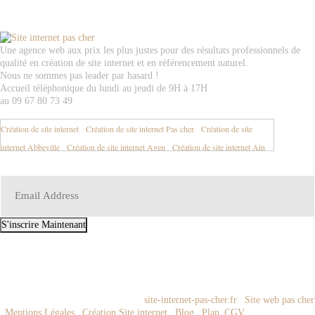
Une agence web aux prix les plus justes pour des résultats professionnels de
qualité en création de site internet et en référencement naturel.
Nous ne sommes pas leader par hasard !
Accueil téléphonique du lundi au jeudi de 9H à 17H
au 09 67 80 73 49
Création de site internet
-
Création de site internet Pas cher
-
Création de site
internet Abbeville
-
Création de site internet Agen
-
Création de site internet Ain
01
-
Création de site internet Aisne 02
-
Création de site internet Aix en Provence
-
Création de site internet Aix les Bains
-
Création de site internet Ajaccio
-
Création de site internet Albertville
-
Création de site internet Albi
-
Création de
site internet Alençon
-
Création de site internet Alès
-
Création de site internet
S'inscrire Maintenant
Allier 03
-
Création de site internet Alpes de Haute Provence 04
-
Création de site
EMAIL:
contact@site-internet-pas-cher.fr
internet Alpes Maritimes 06
-
Création de site internet Alsace
-
Création de site
internet Ambazac
-
Création de site internet Ambert
-
Création de site internet
Amiens
-
Création de site internet Angers
-
Création de site internet Anglet
-
© 2009-2023 Tous droits réservés -
site-internet-pas-cher.fr
|
Site web pas cher
Création de site internet Angoulême
-
Création de site internet Annecy
-
Création
|
Mentions Légales
|
Création Site internet
|
Blog
|
Plan
|
CGV
| Réalisation