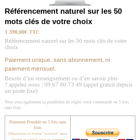
Référencement naturel sur les 50
mots clés de votre choix
1 390,00
€
TTC
Référencement naturel sur les 50 mots clés de votre
choix
Paiement unique, sans abonnement, ni
paiement mensuel.
Besoin d’un renseignement ou d’en savoir plus
? appelez nous : 09 67 80 73 49 (appel gratuit depuis
un poste fixe)
Vous avez également la possibilité de régler votre commande en 5 fois
sans frais.
Paiement Possible en 5 fois sans
frais
(Sélectionnez le bouton “souscrire” sinon
“
ajouter au panier” pour un paiement