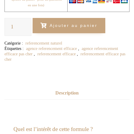
en
une fois)
quantité
Ajouter au panier
de
Référencement
naturel
sur
Catégorie :
referencement naturel
les
Étiquettes :
agence referencement efficace
,
agence referencement
50
efficace pas cher
,
referencement efficace
,
referencement efficace pas
mots
cher
clés
de
votre
choix
Description
Quel est l’intérêt de cette formule ?