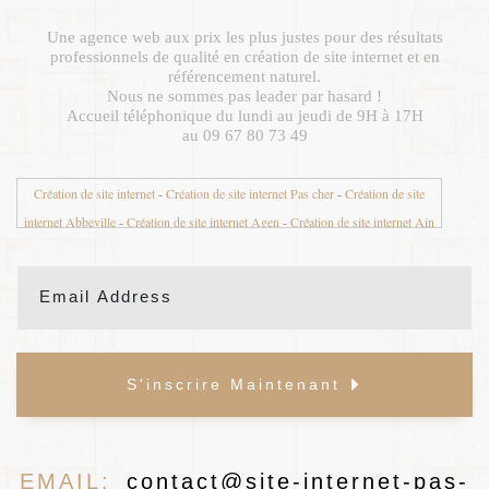
Une agence web aux prix les plus justes pour des résultats
professionnels de qualité en création de site internet et en
référencement naturel.
Nous ne sommes pas leader par hasard !
Accueil téléphonique du lundi au jeudi de 9H à 17H
au 09 67 80 73 49
Création de site internet
-
Création de site internet Pas cher
-
Création de site
internet Abbeville
-
Création de site internet Agen
-
Création de site internet Ain
01
-
Création de site internet Aisne 02
-
Création de site internet Aix en Provence
-
Création de site internet Aix les Bains
-
Création de site internet Ajaccio
-
Création de site internet Albertville
-
Création de site internet Albi
-
Création de
site internet Alençon
-
Création de site internet Alès
-
Création de site internet
Allier 03
-
Création de site internet Alpes de Haute Provence 04
-
Création de site
S'inscrire Maintenant
internet Alpes Maritimes 06
-
Création de site internet Alsace
-
Création de site
internet Ambazac
-
Création de site internet Ambert
-
Création de site internet
Amiens
-
Création de site internet Angers
-
Création de site internet Anglet
-
Création de site internet Angoulême
-
Création de site internet Annecy
-
Création
EMAIL:
contact@site-internet-pas-