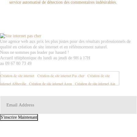
service automatisé de détection des commentaires indésirables.
Une agence web aux prix les plus justes pour des résultats professionnels de
qualité en création de site internet et en référencement naturel.
Nous ne sommes pas leader par hasard !
Accueil téléphonique du lundi au jeudi de 9H à 17H
au 09 67 80 73 49
Création de site internet
-
Création de site internet Pas cher
-
Création de site
internet Abbeville
-
Création de site internet Agen
-
Création de site internet Ain
01
-
Création de site internet Aisne 02
-
Création de site internet Aix en Provence
-
Création de site internet Aix les Bains
-
Création de site internet Ajaccio
-
Création de site internet Albertville
-
Création de site internet Albi
-
Création de
site internet Alençon
-
Création de site internet Alès
-
Création de site internet
S'inscrire Maintenant
Allier 03
-
Création de site internet Alpes de Haute Provence 04
-
Création de site
EMAIL:
contact@site-internet-pas-cher.fr
internet Alpes Maritimes 06
-
Création de site internet Alsace
-
Création de site