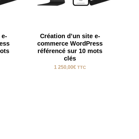
 e-
Création d’un site e-
ess
commerce WordPress
mots
référencé sur 10 mots
clés
1 250,00
€
TTC