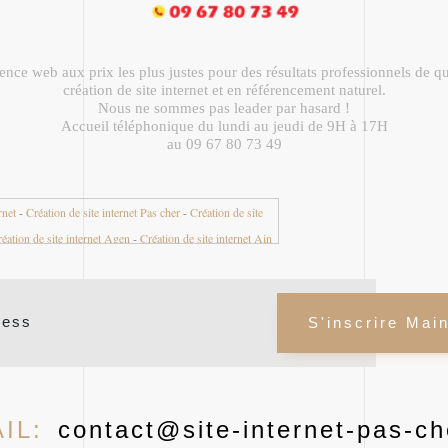
nce web aux prix les plus justes pour des résultats professionnels de qu
création de site internet et en référencement naturel.
Nous ne sommes pas leader par hasard !
Accueil téléphonique du lundi au jeudi de 9H à 17H
au 09 67 80 73 49
rnet
-
Création de site internet Pas cher
-
Création de site
éation de site internet Agen
-
Création de site internet Ain
nternet Aisne 02
-
Création de site internet Aix en Provence
nternet Aix les Bains
-
Création de site internet Ajaccio
-
et Albertville
-
Création de site internet Albi
-
Création de
S'inscrire Mai
-
Création de site internet Alès
-
Création de site internet
 site internet Alpes de Haute Provence 04
-
Création de site
imes 06
-
Création de site internet Alsace
-
Création de site
réation de site internet Ambert
-
Création de site internet
IL:
contact@site-internet-pas-ch
e site internet Angers
-
Création de site internet Anglet
-