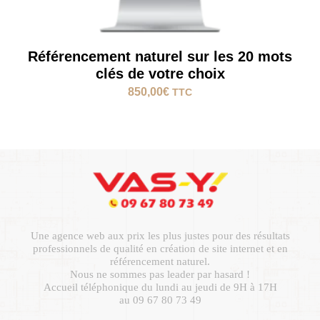
Référencement naturel sur les 20 mots
clés de votre choix
850,00
€
TTC
Une agence web aux prix les plus justes pour des résultats
professionnels de qualité en création de site internet et en
référencement naturel.
Nous ne sommes pas leader par hasard !
Accueil téléphonique du lundi au jeudi de 9H à 17H
au 09 67 80 73 49